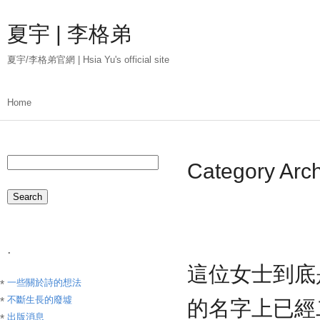
Skip
to
夏宇 | 李格弟
main
content
夏宇/李格弟官網 | Hsia Yu's official site
Main
Home
menu
Search
Category 
.
這位女士到底
一些關於詩的想法
不斷生長的廢墟
的名字上已經
出版消息